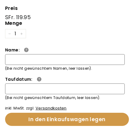
Preis
Normaler
SFr.
SFr. 119.95
Preis
119.95
Menge
−
+
Name:
(Bei nicht gewünschtem Namen, leer lassen).
Taufdatum:
(Bei nicht gewünschtem Taufdatum, leer lassen).
inkl. MwSt. zzgl.
Versandkosten
In den Einkaufswagen legen