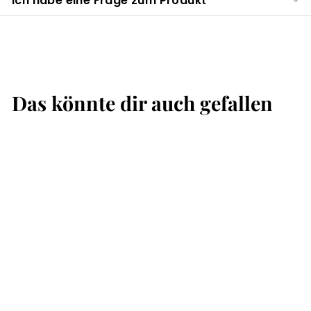
Ich habe eine Frage zum Produkt
Das könnte dir auch gefallen
AUSVERKAUFT
Vase
Terracottaoptik
hoch
S
SFr. 19.95
F
r