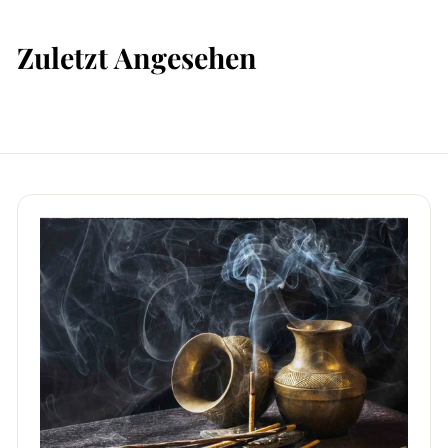
.
1
9
Zuletzt Angesehen
.
9
5